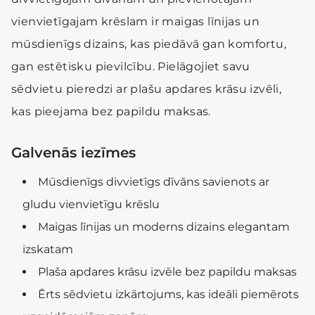
vienvietīgajam krēslam ir maigas līnijas un
mūsdienīgs dizains, kas piedāvā gan komfortu,
gan estētisku pievilcību. Pielāgojiet savu
sēdvietu pieredzi ar plašu apdares krāsu izvēli,
kas pieejama bez papildu maksas.
Galvenās iezīmes
Mūsdienīgs divvietīgs dīvāns savienots ar
gludu vienvietīgu krēslu
Maigas līnijas un moderns dizains elegantam
izskatam
Plaša apdares krāsu izvēle bez papildu maksas
Ērts sēdvietu izkārtojums, kas ideāli piemērots