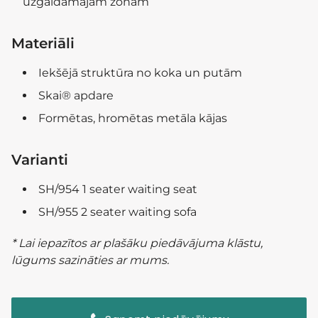
uzgaidāmajām zonām
Materiāli
Iekšējā struktūra no koka un putām
Skai® apdare
Formētas, hromētas metāla kājas
Varianti
SH/954 1 seater waiting seat
SH/955 2 seater waiting sofa
* Lai iepazītos ar plašāku piedāvājuma klāstu,
lūgums sazināties ar mums.