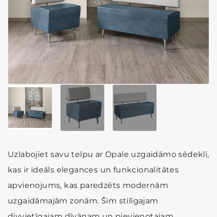
Uzlabojiet savu telpu ar Opale uzgaidāmo sēdekli,
kas ir ideāls elegances un funkcionalitātes
apvienojums, kas paredzēts modernām
uzgaidāmajām zonām. Šim stilīgajam
divvietīgajam dīvānam un pievienotajam