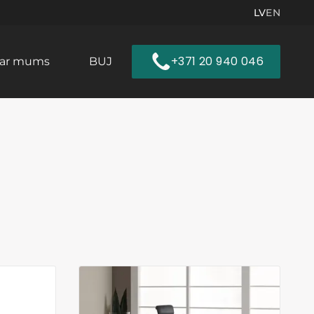
LV
EN
+371 20 940 046
ar mums
BUJ