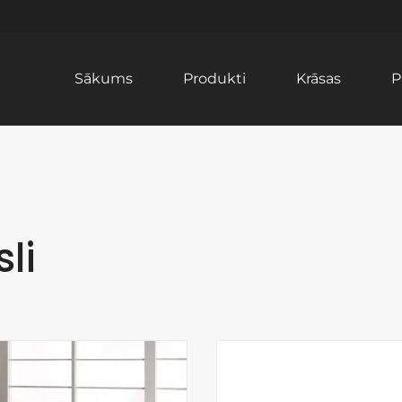
Sākums
Produkti
Krāsas
P
sli