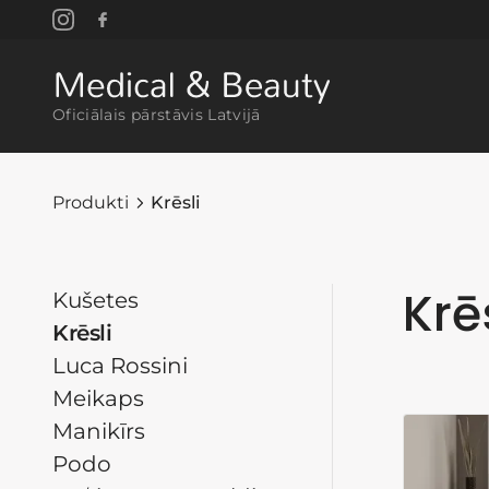
Oficiālais pārstāvis Latvijā
Produkti
Krēsli
Krē
Kušetes
Krēsli
Luca Rossini
Meikaps
Manikīrs
Podo