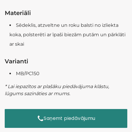
Materiāli
Sēdeklis, atzveltne un roku balsti no izliekta
koka, polsterēti ar īpaši biezām putām un pārklāti
ar skai
Varianti
MB/PC150
* Lai iepazītos ar plašāku piedāvājuma klāstu,
lūgums sazināties ar mums.
Saņemt piedāvājumu