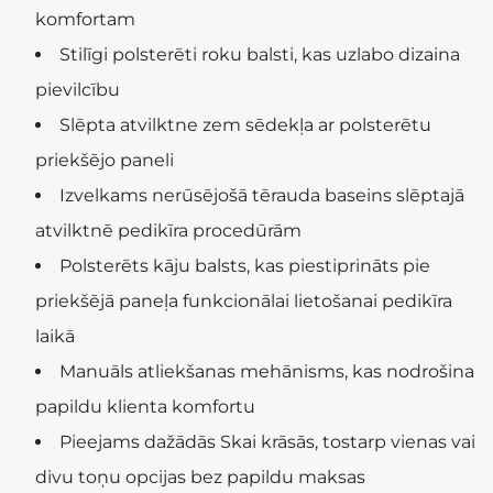
komfortam
Stilīgi polsterēti roku balsti, kas uzlabo dizaina
pievilcību
Slēpta atvilktne zem sēdekļa ar polsterētu
priekšējo paneli
Izvelkams nerūsējošā tērauda baseins slēptajā
atvilktnē pedikīra procedūrām
Polsterēts kāju balsts, kas piestiprināts pie
priekšējā paneļa funkcionālai lietošanai pedikīra
laikā
Manuāls atliekšanas mehānisms, kas nodrošina
papildu klienta komfortu
Pieejams dažādās Skai krāsās, tostarp vienas vai
divu toņu opcijas bez papildu maksas