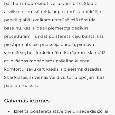
balstiem, nodrošinot izcilu komfortu. Slēptā
atvilktne zem sēdekļa ar polsterētu priekšējo
paneli glabā izvelkamu nerūsējošā tērauda
baseinu, kas ir ideāli piemērots pedikīra
procedūrām. Turklāt polsterēts kāju balsts, kas
piestiprināts pie priekšējā paneļa, piedāvā
vienkāršu, bet funkcionālu risinājumu. Manuālā
atliekšanas mehānisms palielina klienta
komfortu, savukārt krēsls ir pieejams dažādās
Skai krāsās, ar vienas vai divu toņu opcijām bez
papildu maksas.
Galvenās iezīmes
Izliekta, polsterēta atzveltne un sēdeklis izcilai