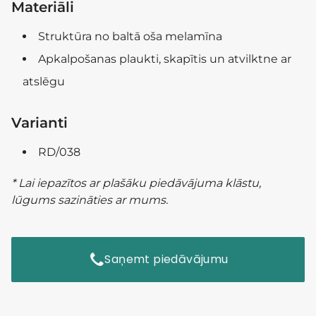
Materiāli
Struktūra no baltā oša melamīna
Apkalpošanas plaukti, skapītis un atvilktne ar
atslēgu
Varianti
RD/038
* Lai iepazītos ar plašāku piedāvājuma klāstu,
lūgums sazināties ar mums.
Saņemt piedāvājumu