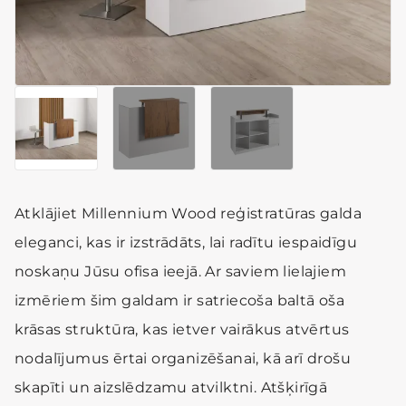
Atklājiet Millennium Wood reģistratūras galda
eleganci, kas ir izstrādāts, lai radītu iespaidīgu
noskaņu Jūsu ofisa ieejā. Ar saviem lielajiem
izmēriem šim galdam ir satriecoša baltā oša
krāsas struktūra, kas ietver vairākus atvērtus
nodalījumus ērtai organizēšanai, kā arī drošu
skapīti un aizslēdzamu atvilktni. Atšķirīgā